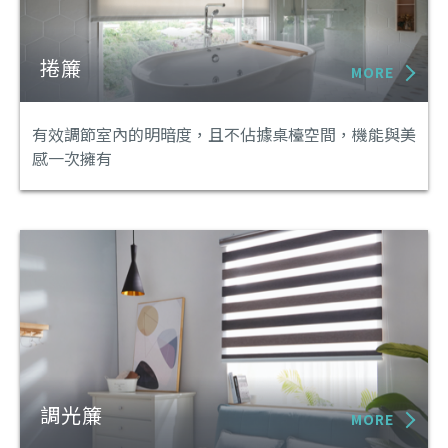
捲簾
MORE
有效調節室內的明暗度，且不佔據桌檯空間，機能與美
感一次擁有
調光簾
MORE