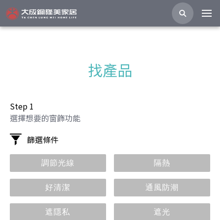
找產品
Step 1
選擇想要的窗飾功能
篩選條件
調節光線
隔熱
好清潔
通風防潮
遮隱私
遮光